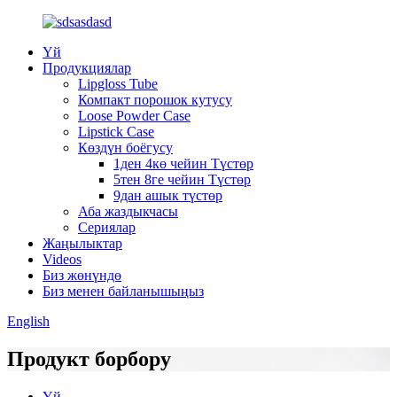
Үй
Продукциялар
Lipgloss Tube
Компакт порошок кутусу
Loose Powder Case
Lipstick Case
Көздүн боёгусу
1ден 4кө чейин Түстөр
5тен 8ге чейин Түстөр
9дан ашык түстөр
Аба жаздыкчасы
Сериялар
Жаңылыктар
Videos
Биз жөнүндө
Биз менен байланышыңыз
English
Продукт борбору
Үй