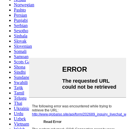
Norwegian
Pashto
Persian
Punjabi
Serbian
Sesotho
Sinhala
Slovak
Slovenian
Somali
Samoan
Scots Gaelic
Shona
Sindhi
Sundanese
Swahili
Tajik
Tamil
Telugu
Thai
Ukrainian
Urdu
Uzbek
Vietnamese