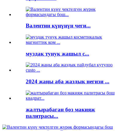
Валентин күнүнүн чеги...
муздак тунук жашыл с...
2024 жаңы аба жаздык негизи ...
жалтырабаган боз макияж
палитрасы...