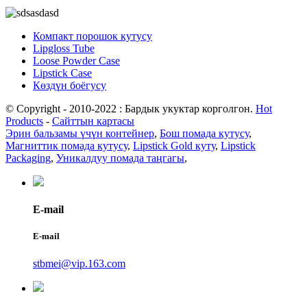
Компакт порошок кутусу
Lipgloss Tube
Loose Powder Case
Lipstick Case
Көздүн боёгусу
© Copyright - 2010-2022 : Бардык укуктар корголгон.
Hot
Products
-
Сайттын картасы
Эрин бальзамы үчүн контейнер
,
Бош помада кутусу
,
Магниттик помада кутусу
,
Lipstick Gold куту
,
Lipstick
Packaging
,
Уникалдуу помада таңгагы
,
E-mail
E-mail
stbmei@vip.163.com