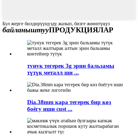
Бул жерге билдирүүңүздү жазып, бизге жөнөтүңүз
байланыштуу
ПРОДУКЦИЯЛАР
тунук тегерек 3g эрин бальзамы
түтүк металл ши ...
Dia.38mm кара тегерек бир көз
боёгу иши cust ...