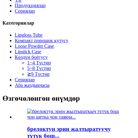
Продукциялар
Сериялар
Категориялар
Lipgloss Tube
Компакт порошок кутусу
Loose Powder Case
Lipstick Case
Көздүн боёгусу
1~4 Түстөр
5~8 Түстөр
≧9 Түстөр
Сериялар
Аба жаздыкчасы
Өзгөчөлөнгөн өнүмдөр
брелоктун эрин жалтыратуучу
түтүк бош...