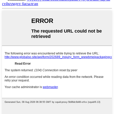
сүйкүмдүү басылган