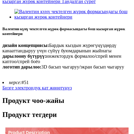
Валентин күнү чектелген жүрөк формасындагы бош кызарган жүрөк
контейнери
дизайн концепциясы:
Бардык кыздын жүрөгүңүздөрдү
канааттандыруу үчүн сүйүү буюмдарынын жыйнагы
дарылоону бүтүрүү:
инжектордук формалоо/спрей менен
каптоо/спрей боёо
логотип дарылоо:
3D басып чыгаруу/экран басып чыгаруу
нерсе:
#51
Бизге электрондук кат жөнөтүңүз
Продукт чоо-жайы
Продукт тегдери