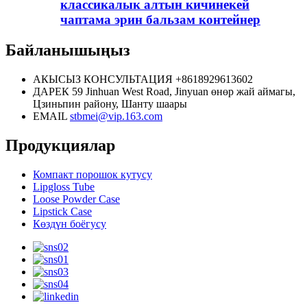
классикалык алтын кичинекей
чаптама эрин бальзам контейнер
Байланышыңыз
АКЫСЫЗ КОНСУЛЬТАЦИЯ
+8618929613602
ДАРЕК
59 Jinhuan West Road, Jinyuan өнөр жай аймагы,
Цзиньпин району, Шанту шаары
EMAIL
stbmei@vip.163.com
Продукциялар
Компакт порошок кутусу
Lipgloss Tube
Loose Powder Case
Lipstick Case
Көздүн боёгусу