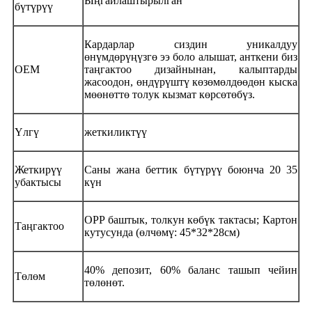
Ыңгайлаштырылган
бүтүрүү
Кардарлар сиздин уникалдуу
өнүмдөрүңүзгө ээ боло алышат, анткени биз
OEM
таңгактоо дизайнынан, калыптарды
жасоодон, өндүрүштү көзөмөлдөөдөн кыска
мөөнөттө толук кызмат көрсөтөбүз.
Үлгү
жеткиликтүү
Жеткирүү
Саны жана беттик бүтүрүү боюнча 20 35
убактысы
күн
OPP баштык, толкун көбүк тактасы; Картон
Таңгактоо
кутусунда (өлчөмү: 45*32*28см)
40% депозит, 60% баланс ташып чейин
Төлөм
төлөнөт.