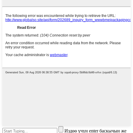
Издөө үчүн enter баскычын же