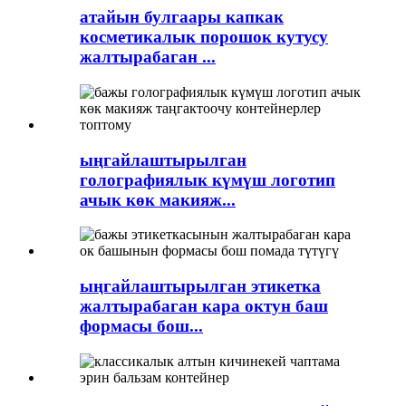
атайын булгаары капкак
косметикалык порошок кутусу
жалтырабаган ...
ыңгайлаштырылган
голографиялык күмүш логотип
ачык көк макияж...
ыңгайлаштырылган этикетка
жалтырабаган кара октун баш
формасы бош...