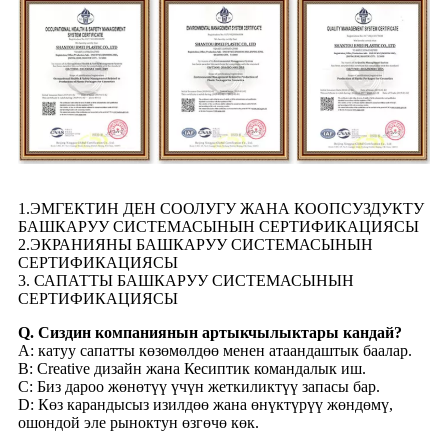
1.ЭМГЕКТИН ДЕН СООЛУГУ ЖАНА КООПСУЗДУКТУ
БАШКАРУУ СИСТЕМАСЫНЫН СЕРТИФИКАЦИЯСЫ
2.ЭКРАНИЯНЫ БАШКАРУУ СИСТЕМАСЫНЫН
СЕРТИФИКАЦИЯСЫ
3. САПАТТЫ БАШКАРУУ СИСТЕМАСЫНЫН
СЕРТИФИКАЦИЯСЫ
Q. Сиздин компаниянын артыкчылыктары кандай?
A: катуу сапатты көзөмөлдөө менен атаандаштык баалар.
B: Creative дизайн жана Кесиптик командалык иш.
C: Биз дароо жөнөтүү үчүн жеткиликтүү запасы бар.
D: Көз карандысыз изилдөө жана өнүктүрүү жөндөмү,
ошондой эле рыноктун өзгөчө көк.