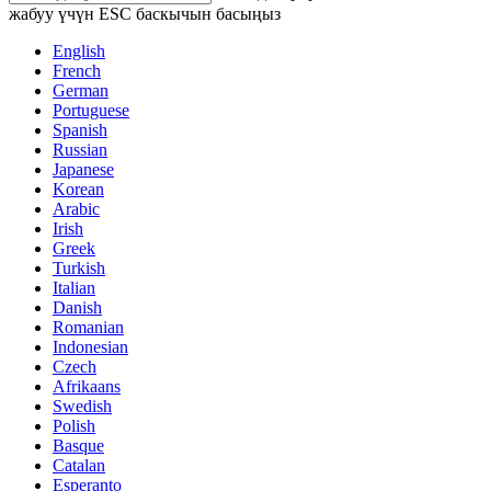
жабуу үчүн ESC баскычын басыңыз
English
French
German
Portuguese
Spanish
Russian
Japanese
Korean
Arabic
Irish
Greek
Turkish
Italian
Danish
Romanian
Indonesian
Czech
Afrikaans
Swedish
Polish
Basque
Catalan
Esperanto