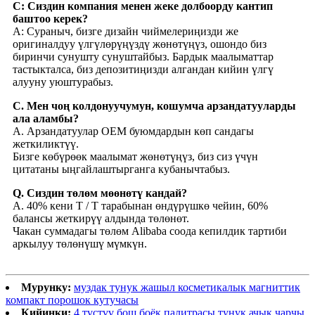
С: Сиздин компания менен жеке долбоорду кантип
баштоо керек?
A: Сураныч, бизге дизайн чиймелериңизди же
оригиналдуу үлгүлөрүңүздү жөнөтүңүз, ошондо биз
биринчи сунушту сунуштайбыз. Бардык маалыматтар
тастыкталса, биз депозитиңизди алгандан кийин үлгү
алууну уюштурабыз.
С. Мен чоң колдонуучумун, кошумча арзандатууларды
ала аламбы?
A. Арзандатуулар OEM буюмдардын көп сандагы
жеткиликтүү.
Бизге көбүрөөк маалымат жөнөтүңүз, биз сиз үчүн
цитатаны ыңгайлаштырганга кубанычтабыз.
Q. Сиздин төлөм мөөнөтү кандай?
A. 40% кени T / T тарабынан өндүрүшкө чейин, 60%
балансы жеткирүү алдында төлөнөт.
Чакан суммадагы төлөм Alibaba соода кепилдик тартиби
аркылуу төлөнүшү мүмкүн.
Мурунку:
муздак тунук жашыл косметикалык магниттик
компакт порошок кутучасы
Кийинки:
4 түстүү бош боёк палитрасы тунук ачык чарчы