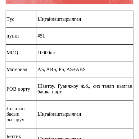
Түс
Ыңгайлаштырылган
пункт
#51
MOQ
10000шт
Материал
AS, ABS, PS, AS+ABS
Шантоу, Гуанчжоу ж.б., сиз талап кылган
FOB порту
башка порт.
Логотип
басып
Ыңгайлаштырылган
чыгаруу
Беттик